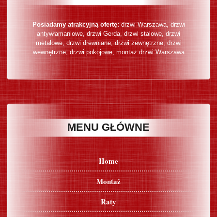
Posiadamy atrakcyjną ofertę:
drzwi Warszawa
,
drzwi
antywłamaniowe
,
drzwi Gerda
,
drzwi stalowe
,
drzwi
metalowe
,
drzwi drewniane
,
drzwi zewnętrzne
,
drzwi
wewnętrzne
,
drzwi pokojowe
,
montaż drzwi Warszawa
MENU GŁÓWNE
Home
Montaż
Raty