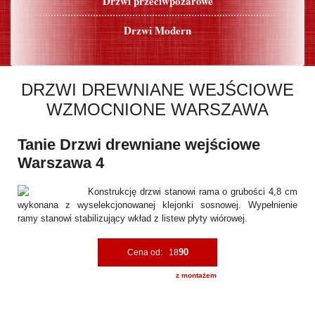
Drzwi przeciwpożarowe
Drzwi Modern
DRZWI DREWNIANE WEJŚCIOWE
WZMOCNIONE WARSZAWA
Tanie Drzwi drewniane wejściowe
Warszawa 4
Konstrukcję drzwi stanowi rama o grubości 4,8 cm
wykonana z wyselekcjonowanej klejonki sosnowej. Wypełnienie
ramy stanowi stabilizujący wkład z listew płyty wiórowej.
90
Cena od: 18
z montażem