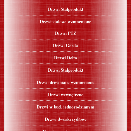
Drzwi Stalprodukt
Drzwi stalowe wzmocnione
Drzwi PTZ
Drzwi Gerda
Drzwi Delta
Drzwi Stalprodukt
Drzwi drewniane wzmocnione
Drzwi wewnętrzne
Drzwi w bud. jednorodzinnym
Drzwi dwuskrzydłowe