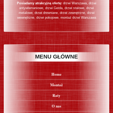
Posiadamy atrakcyjną ofertę:
drzwi Warszawa
,
drzwi
antywłamaniowe
,
drzwi Gerda
,
drzwi stalowe
,
drzwi
metalowe
,
drzwi drewniane
,
drzwi zewnętrzne
,
drzwi
wewnętrzne
,
drzwi pokojowe
,
montaż drzwi Warszawa
MENU GŁÓWNE
Home
Montaż
Raty
O nas