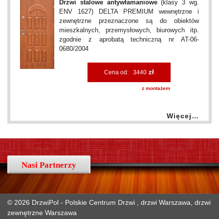
Drzwi stalowe antywłamaniowe
(klasy 3 wg.
ENV 1627) DELTA PREMIUM wewnętrzne i
zewnętrzne przeznaczone są do obiektów
mieszkalnych, przemysłowych, biurowych itp.
zgodnie z aprobatą techniczną nr AT-06-
0680/2004
zł
Cena od: 3440
z montażem
Więcej…
Nasi Partnerzy
© 2026 DrzwiPol - Polskie Centrum Drzwi , drzwi Warszawa, drzwi
zewnętrzne Warszawa