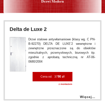
Drzwi Modern
Delta de Luxe 2
Drzwi stalowe antywłamaniowe (klasy wg. C PN-
B-92270) DELTA DE LUXE’2 wewnętrzne i
zewnętrzne przeznaczone są do obiektów
mieszkalnych, przemysłowych, biurowych itp.
zgodnie z aprobatą techniczną nr AT-06-
0680/2004
90 zł
Cena od: 37
z montażem
Więcej…